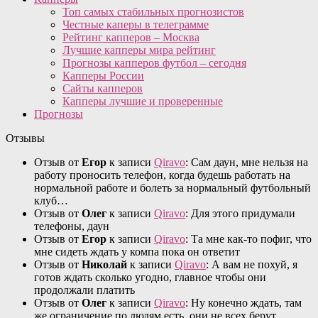
Топ самых стабильных прогнозистов
Честные каперы в телеграмме
Рейтинг капперов – Москва
Лучшие капперы мира рейтинг
Прогнозы капперов футбол – сегодня
Капперы России
Сайты капперов
Капперы лучшие и проверенные
Прогнозы
Отзывы
Отзыв от
Егор
к записи
Qiravo
: Сам даун, мне нельзя на
работу проносить телефон, когда будешь работать на
нормальной работе и болеть за нормальный футбольный
клуб…
Отзыв от
Олег
к записи
Qiravo
: Для этого придумали
телефоны, даун
Отзыв от
Егор
к записи
Qiravo
: Та мне как-то пофиг, что
мне сидеть ждать у компа пока он ответит
Отзыв от
Николай
к записи
Qiravo
: А вам не похуй, я
готов ждать сколько угодно, главное чтобы они
продолжали платить
Отзыв от
Олег
к записи
Qiravo
: Ну конечно ждать, там
же ограничение по людям есть, они не всех берут