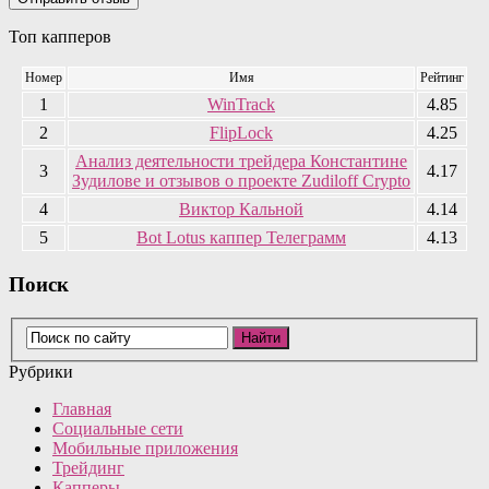
Топ капперов
Номер
Имя
Рейтинг
1
WinTrack
4.85
2
FlipLock
4.25
Анализ деятельности трейдера Константине
3
4.17
Зудилове и отзывов о проекте Zudiloff Crypto
4
Виктор Кальной
4.14
5
Bot Lotus каппер Телеграмм
4.13
Поиск
Рубрики
Главная
Социальные сети
Мобильные приложения
Трейдинг
Капперы