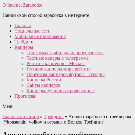
O Internet Zarabotke
Найди свой способ заработка в интернете
Главная
Социальные сети
Мобильные приложения
Трейдинг
Капперы
Топ самых стабильных прогнозистов
Честные каперы в телеграмме
Рейтинг капперов – Москва
Лучшие капперы мира рейтинг
Прогнозы капперов футбол – сегодня
Капперы России
Сайты капперов
Капперы лучшие и проверенные
Прогнозы
Menu
Главная страница
»
Трейдинг
»
Анализ заработка с трейдером
@konstantin_volkov и отзывы о Волков Трейдинг
Анализ заработка с трейдером