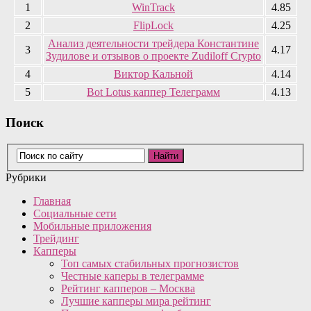
1
WinTrack
4.85
2
FlipLock
4.25
Анализ деятельности трейдера Константине
3
4.17
Зудилове и отзывов о проекте Zudiloff Crypto
4
Виктор Кальной
4.14
5
Bot Lotus каппер Телеграмм
4.13
Поиск
Рубрики
Главная
Социальные сети
Мобильные приложения
Трейдинг
Капперы
Топ самых стабильных прогнозистов
Честные каперы в телеграмме
Рейтинг капперов – Москва
Лучшие капперы мира рейтинг