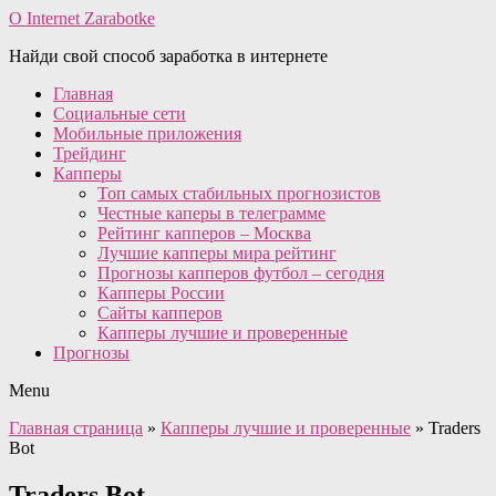
O Internet Zarabotke
Найди свой способ заработка в интернете
Главная
Социальные сети
Мобильные приложения
Трейдинг
Капперы
Топ самых стабильных прогнозистов
Честные каперы в телеграмме
Рейтинг капперов – Москва
Лучшие капперы мира рейтинг
Прогнозы капперов футбол – сегодня
Капперы России
Сайты капперов
Капперы лучшие и проверенные
Прогнозы
Menu
Главная страница
»
Капперы лучшие и проверенные
»
Traders
Bot
Traders Bot