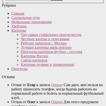
Рубрики
Главная
Социальные сети
Мобильные приложения
Трейдинг
Капперы
Топ самых стабильных прогнозистов
Честные каперы в телеграмме
Рейтинг капперов – Москва
Лучшие капперы мира рейтинг
Прогнозы капперов футбол – сегодня
Капперы России
Сайты капперов
Капперы лучшие и проверенные
Прогнозы
Отзывы
Отзыв от
Егор
к записи
Qiravo
: Сам даун, мне нельзя на
работу проносить телефон, когда будешь работать на
нормальной работе и болеть за нормальный футбольный
клуб…
Отзыв от
Олег
к записи
Qiravo
: Для этого придумали