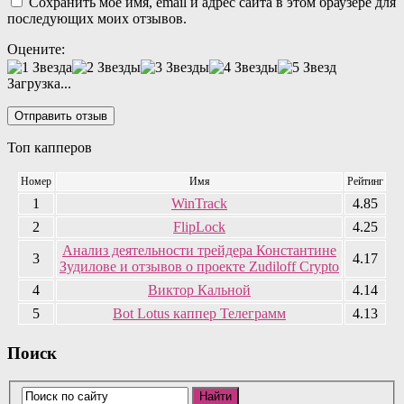
Сохранить моё имя, email и адрес сайта в этом браузере для
последующих моих отзывов.
Оцените:
Загрузка...
Топ капперов
Номер
Имя
Рейтинг
1
WinTrack
4.85
2
FlipLock
4.25
Анализ деятельности трейдера Константине
3
4.17
Зудилове и отзывов о проекте Zudiloff Crypto
4
Виктор Кальной
4.14
5
Bot Lotus каппер Телеграмм
4.13
Поиск