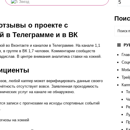
5
Поис
 отзывы о проекте с
й в Телеграмме и в ВК
РУ
пой во Вконтакте и каналом в Телеграмме. На канале 1,1
, в группе в ВК 1,7 человек. Комментарии сообществ
Глав
дислав. В центре внимания аналитика ставки на хоккей.
Соци
фициенты
Моб
Трей
озов, любой каппер может верифицировать данные своего
Кап
тчётность отсутствует вовсе. Заявленная проходимость
нических услуг на канале не обнаружено.
То
Че
тся записи с прогнозами на исходы спортивных событий
Ре
.
Лу
Пр
К