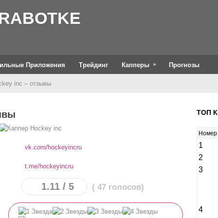
ARABOTKE
ильные Приложения
Трейдинг
Капперы
Прогнозы
key inc – отзывы
ывы
ТОП 
Номер
1
vk.com/hockeyincru
2
t.me/hockeyincru
3
1.11
/ 5
(
47
голосов)
4