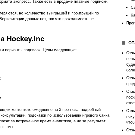
рмата экспресс. Также есть в продаже платные подписки.
Са
меряются, но количество выигрышей и проигрышей по
Ка
Верификации данных нет, так что проходимость не
Прог
а Hockey.inc
О
ы и варианты подписок. Цены следующие:
Отз
нель
буде
боле
;
Отз
прид
.
Отз
пофи
отве
ющим контентом: ежедневно по 3 прогноза, подробный
Отз
 консультации, подсказки по использованию игрового банка.
поху
латят за потраченное время аналитика, а не за результат
чтоб
люсом).
Отз