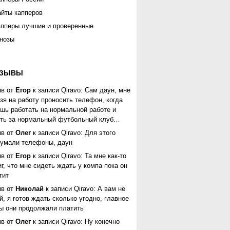
йты капперов
пперы лучшие и проверенные
нозы
ТЗЫВЫ
ыв от
Егор
к записи
Qiravo
: Сам даун, мне
зя на работу проносить телефон, когда
шь работать на нормальной работе и
ть за нормальный футбольный клуб…
ыв от
Олег
к записи
Qiravo
: Для этого
умали телефоны, даун
ыв от
Егор
к записи
Qiravo
: Та мне как-то
г, что мне сидеть ждать у компа пока он
тит
ыв от
Николай
к записи
Qiravo
: А вам не
й, я готов ждать сколько угодно, главное
ы они продолжали платить
ыв от
Олег
к записи
Qiravo
: Ну конечно