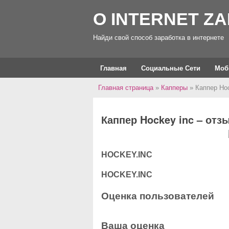
O INTERNET Z
Найди свой способ заработка в интернете
Главная
Социальные Сети
Моб
Главная страница
»
Капперы
»
Каппер Hoc
Каппер Hockey inc – отз
HOCKEY.INC
HOCKEY.INC
Оценка пользователей
Ваша оценка