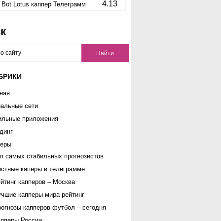
4.13
Bot Lotus каппер Телеграмм
к
БРИКИ
ная
альные сети
ильные приложения
динг
перы
п самых стабильных прогнозистов
стные каперы в телеграмме
йтинг капперов – Москва
чшие капперы мира рейтинг
огнозы капперов футбол – сегодня
апперы России