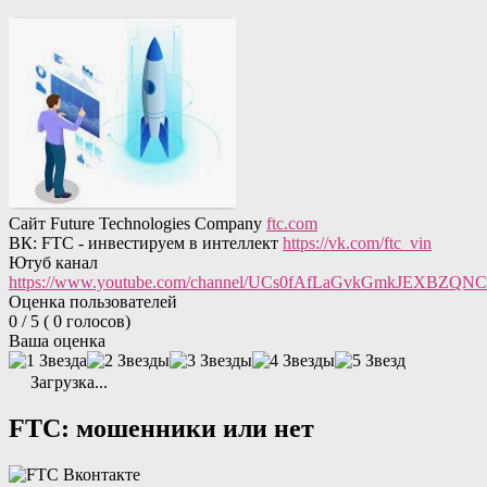
Сайт Future Technologies Company
ftc.com
ВК: FTC - инвестируем в интеллект
https://vk.com/ftc_vin
Ютуб канал
https://www.youtube.com/channel/UCs0fAfLaGvkGmkJEXBZQN
Оценка пользователей
0
/ 5
(
0
голосов)
Ваша оценка
Загрузка...
FTC: мошенники или нет