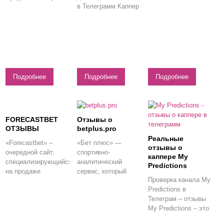
в Телеграмм Каппер
prediction.ru –
На
Тибетские Записки –
онлайн-портал,
который
специализируется
на
Подробнее
Подробнее
Подробнее
FORECASTBET
Отзывы о
ОТЗЫВЫ
betplus.pro
Реальные
«Forecastbet» –
«Бет плюс» —
отзывы о
очередной сайт,
спортивно-
каппере My
специализирующийся
аналитический
Predictions
на продаже
сервис, который
Проверка канала My
прогнозов на исход
обещает своим
Predictions в
событий в
посетителям самые
Телеграм – отзывы
различных видах
точные прогнозы на
My Predictions – это
спорта.
спортивные
Телеграмм канал,