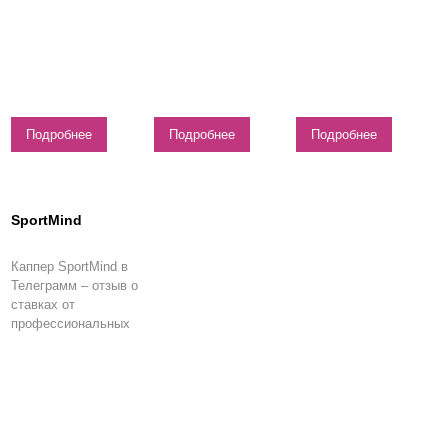
спортивных
Подробнее
Подробнее
Подробнее
SportMind
Каппер SportMind в
Телеграмм – отзыв о
ставках от
профессиональных
SportMind –
капперский проект