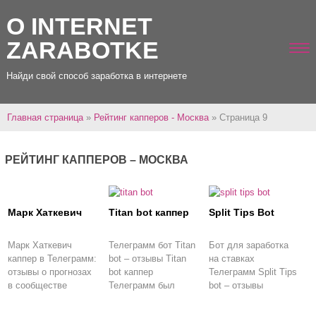
O INTERNET
ZARABOTKE
Найди свой способ заработка в интернете
Главная страница
»
Рейтинг капперов - Москва
»
Страница 9
РЕЙТИНГ КАППЕРОВ – МОСКВА
Марк Хаткевич
Titan bot каппер
Split Tips Bot
Марк Хаткевич
Телеграмм бот Titan
Бот для заработка
каппер в Телеграмм:
bot – отзывы Titan
на ставках
отзывы о прогнозах
bot каппер
Телеграмм Split Tips
в сообществе
Телеграмм был
bot – отзывы
капера Телеграмм
разработан
Каппера Split Tips
канал Марк
командой